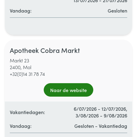
13/07/2026 - 21/07/2026
Zaterdag
Gesloten
Vandaag:
Gesloten
Zondag
Gesloten
Alle openingsuren
Maandag
09:00 - 12:30
/
13:00 - 18:00
Apotheek Cobra Markt
Dinsdag
09:00 - 12:30
/
13:00 - 18:00
Markt 23
2400, Mol
Woensdag
09:00 - 12:30
/
13:00 - 18:00
+32(0)14 31 78 74
Donderdag
09:00 - 12:30
/
13:00 - 18:00
Naar de website
Vrijdag
09:00 - 12:30
/
13:00 - 18:00
6/07/2026 - 12/07/2026,
Vakantiedagen:
3/08/2026 - 9/08/2026
Zaterdag
09:30 - 12:30
Vandaag:
Gesloten - Vakantiedag
Zondag
Gesloten
Alle openingsuren