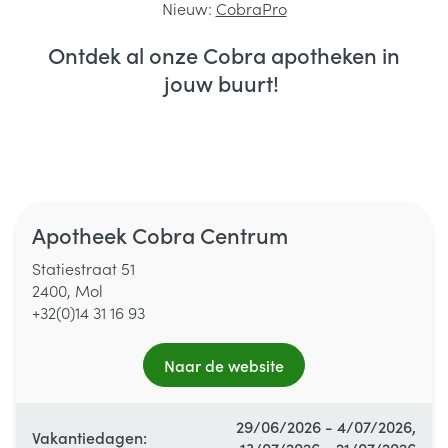
Nieuw:
CobraPro
Ontdek al onze Cobra apotheken in
jouw buurt!
Alle openingsuren
Maandag
09:00 - 12:30
/
13:00 - 18:00
Apotheek Cobra Centrum
Dinsdag
09:00 - 12:30
/
13:00 - 18:00
Statiestraat 51
2400, Mol
Woensdag
09:00 - 12:30
/
13:00 - 18:00
+32(0)14 31 16 93
Donderdag
09:00 - 12:30
/
13:00 - 18:00
Naar de website
Vrijdag
09:00 - 12:30
/
13:00 - 18:00
29/06/2026 - 4/07/2026,
Vakantiedagen: