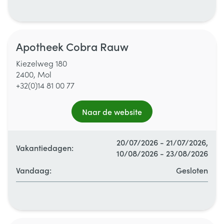
Maandag
09:00 - 12:30
/
13:00 - 18:00
Apotheek Cobra Rauw
Dinsdag
09:00 - 12:30
/
13:00 - 18:00
Kiezelweg 180
2400, Mol
Woensdag
09:00 - 12:30
/
13:00 - 18:00
+32(0)14 81 00 77
Donderdag
09:00 - 12:30
/
13:00 - 18:00
Naar de website
Vrijdag
09:00 - 12:30
/
13:00 - 18:00
20/07/2026 - 21/07/2026,
Vakantiedagen:
10/08/2026 - 23/08/2026
Zaterdag
Gesloten
Vandaag:
Gesloten
Alle openingsuren
Zondag
Gesloten
Maandag
09:00 - 12:30
/
13:00 - 18:00