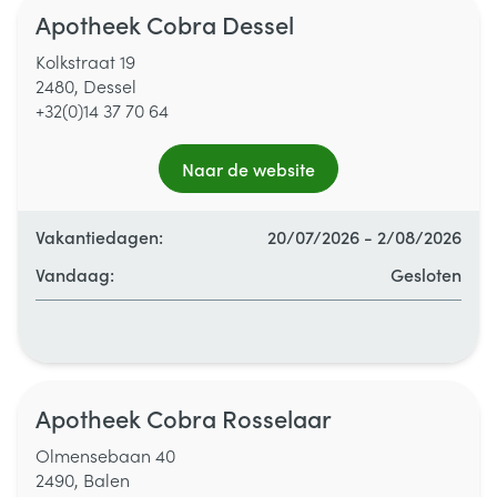
Apotheek Cobra Dessel
Dinsdag
09:00 - 12:30
/
13:00 - 18:00
Kolkstraat 19
Woensdag
09:00 - 12:30
/
13:00 - 18:00
2480, Dessel
+32(0)14 37 70 64
Donderdag
09:00 - 12:30
/
13:00 - 18:00
Naar de website
Vrijdag
09:00 - 12:30
/
13:00 - 18:00
Vakantiedagen:
20/07/2026 - 2/08/2026
Zaterdag
09:00 - 12:30
Vandaag:
Gesloten
Zondag
Gesloten
Alle openingsuren
Maandag
09:00 - 12:30
/
13:00 - 18:00
Apotheek Cobra Rosselaar
Dinsdag
09:00 - 12:30
/
13:00 - 18:00
Olmensebaan 40
2490, Balen